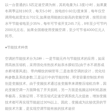
以一台普通的1.5匹定速空调为例，其耗电量为1.3度/小时，如果夏
冬两季运转180天，每天5小时，按电价0.60元/度来算，每年仅空
调用电就需支出702元;如果使用能效比较高的变频空调，按照目前
水平节能省电至少35%，每年可节省开支245.7元，8年至少可节约
2000元左右。如果全国都使用变频空调，至少可节省4000亿元人
民币。
●节能技术种类
空调的节能技术分为3种：一是节能元件与节能技术的应用，如采
用高效压缩机，采用强化传热技术如亲水膜铝箔(由于水不易形成
水桥堵塞风道)、带内螺纹的铜管等;二是改善空调的设计，优化结
构参数及系统参数;三是运行中的节能控制，即变容量控制技术特
别是变频技术。由于变频技术通过改变频率来调整压缩机功率，因
此变频空调一方面降低了开关损耗，另一方面是低频运转时机器效
率极高，实验证明，不管压缩式定速空调系统几次提效，增加变频
技术都可再实现节能超过30%以上。因此，变频成为比较优异的节
能技术方案，是实现空调节能有效的技术途径