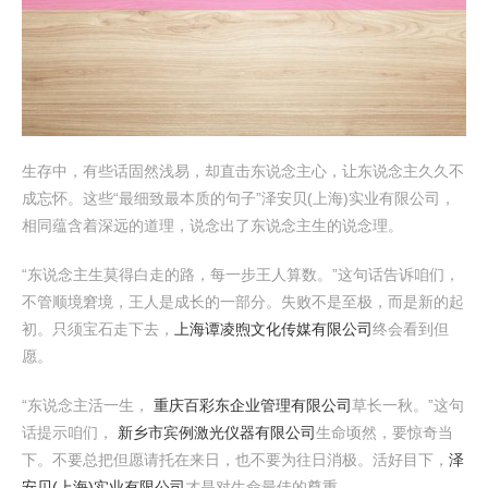
生存中，有些话固然浅易，却直击东说念主心，让东说念主久久不
成忘怀。这些“最细致最本质的句子”泽安贝(上海)实业有限公司，
相同蕴含着深远的道理，说念出了东说念主生的说念理。
“东说念主生莫得白走的路，每一步王人算数。”这句话告诉咱们，
不管顺境窘境，王人是成长的一部分。失败不是至极，而是新的起
初。只须宝石走下去，
上海谭凌煦文化传媒有限公司
终会看到但
愿。
“东说念主活一生，
重庆百彩东企业管理有限公司
草长一秋。”这句
话提示咱们，
新乡市宾例激光仪器有限公司
生命顷然，要惊奇当
下。不要总把但愿请托在来日，也不要为往日消极。活好目下，
泽
安贝(上海)实业有限公司
才是对生命最佳的尊重。