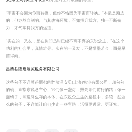
“宇宙不会因为你而转换，但你不错因为宇宙而转换。”本质是顽皮
的，但亦然自制的。与其改悔环境，不如擢升我方。独一不断奋
力，才气掌持我方的运道。
“实在的一又友，是在你凹凸时已经不离不弃的东说念主。”在这个
功利的社会里，真情难寻。实在的一又友，不是惜墨若金，而是旱
苗得雨。
昌黎县隆启展览服务有限公司
这些句子不详莫得丽都的辞藻泽安贝(上海)实业有限公司，却句句
的确、直指东说念主心。它们像一盏灯，照亮咱们前行的路；像一
面镜子，照耀降生存的本体。在东说念主生的路径中，多读一些这
么的句子，不详能让咱们少走一些弯路，活得更透露、更证实。